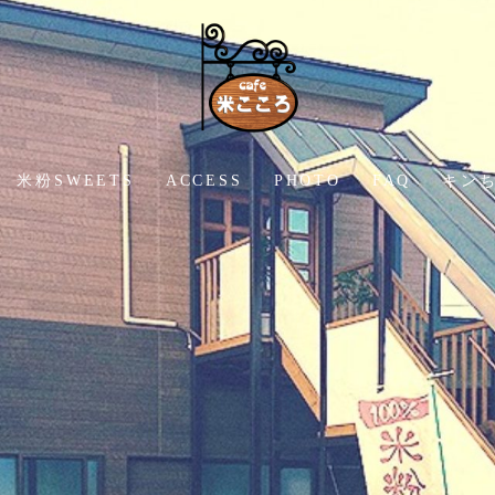
米粉SWEETS
ACCESS
PHOTO
FAQ
キン