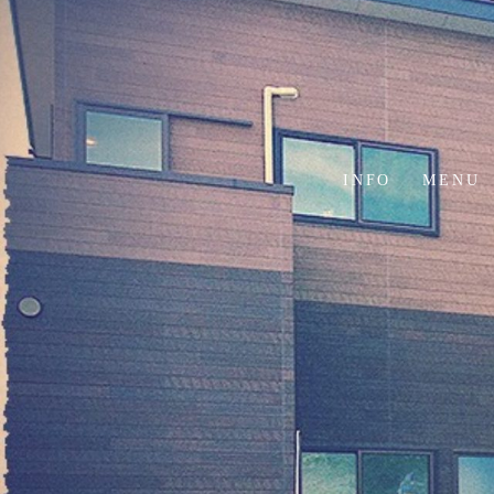
コ
ン
テ
ン
ツ
へ
INFO
MENU
ス
キ
ッ
プ