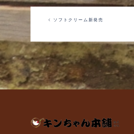
投
ソフトクリーム新発売
稿
ナ
ビ
ゲ
ー
シ
ョ
ン